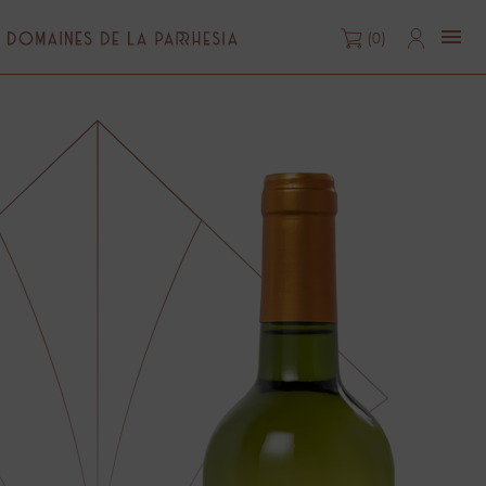

(0)