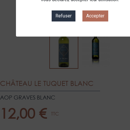
Refuser
Accepter
CHÂTEAU LE TUQUET BLANC
AOP GRAVES BLANC
12,00 €
TTC