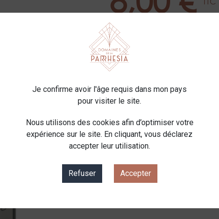
8,00 €
TTC
Contenant
Mil
Quantité
Je confirme avoir l'âge requis dans mon pays
pour visiter le site.
-
+
AJOUT
Nous utilisons des cookies afin d’optimiser votre
expérience sur le site. En cliquant, vous déclarez
Partager
accepter leur utilisation.
Refuser
Accepter