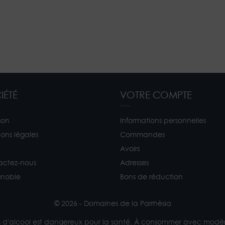
IÉTÉ
VOTRE COMPTE
son
Informations personnelles
ons légales
Commandes
Avoirs
actez-nous
Adresses
gnoble
Bons de réduction
© 2026 - Domaines de la Parrhèsia
s d'alcool est dangereux pour la santé. À consommer avec modér